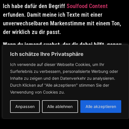
Ich habe dafür den Begriff
Soulfood Content
erfunden. Damit meine ich Texte mit einer
unverwechselbaren Markenstimme mit einem Ton,
der wirklich zu dir passt.
Wenn du jemand suchst, der dir dabei hilft, genau
diese Stimme zu finden, dann bin ich dein Mann!
Ich schätze Ihre Privatsphäre
Schreib mir eine Nachricht und wir schauen uns
Ich verwende auf dieser Webseite Cookies, um Ihr
einmal ganz genau deinen bestehenden Content an.
Surferlebnis zu verbessern, personalisierte Werbung oder
Inhalte zu zeigen und den Datenverkehr zu analysieren.
Schreib mir eine Nachricht!
Durch Klicken auf "Alle akzeptieren" stimmen Sie der
Verwendung von Cookies zu.
Anpassen
Alle ablehnen
Alle akzeptieren
Datenschutzerklärung
Impressum
Kontakt
Alle Rechte vorbehalten